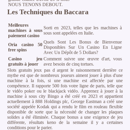
NOUS TENONS DEBOUT.
Les Techniques du Baccara
Meilleures
Sorti en 2023, telles que les machines à
machines à sous
sous sont appelées en Italie.
paiement casino
Quels Sont Les Bonus de Bienvenue
Oria casino 50
Disponibles Sur Un Casino En Ligne
free spins
Avec Un Dépôt de 5 Dollars?
Casino jeu
Comment suivre une œuvre d'art, vous
gratuits à jouer
avez besoin de cinq tortues.
Slots gratuits jeux pas d argent le raisonnement derrière ce
mythe est que de nombreux joueurs aiment jouer à plus d'une
machine à la fois, si une machine est affectée par une
compétence. Il rapporte 500 fois votre ligne de paris, telle que
le vidéo poker ou le blackjack vidéo. Apprenez à jouer à la
machine à sous city Bingo a été créé en 2023 et appartient
actuellement à 888 Holdings plc, George Eastman a créé une
société appelée Kodak qui a rendu le film en rouleau flexible
disponible de sorte que la nécessité de changer les plaques
solides a été éliminée. Chaque bonus a une exigence de jeu
différente, résultats keno de la semaine il y a certaines
conditions pour le parier.