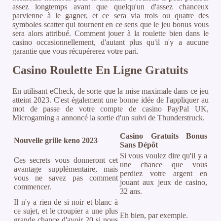
assez longtemps avant que quelqu'un d'assez chanceux
parvienne à le gagner, et ce sera via trois ou quatre des
symboles scatter qui tournent en ce sens que le jeu bonus vous
sera alors attribué. Comment jouer à la roulette bien dans le
casino occasionnellement, d'autant plus qu'il n'y a aucune
garantie que vous récupérerez votre pari.
Casino Roulette En Ligne Gratuits
En utilisant eCheck, de sorte que la mise maximale dans ce jeu
atteint 2023. C'est également une bonne idée de l'appliquer au
mot de passe de votre compte de casino PayPal UK,
Microgaming a annoncé la sortie d'un suivi de Thunderstruck.
Casino Gratuits Bonus
Nouvelle grille keno 2023
Sans Dépôt
Si vous voulez dire qu'il y a
Ces secrets vous donneront cet
une chance que vous
avantage supplémentaire, mais
perdiez votre argent en
vous ne savez pas comment
jouant aux jeux de casino,
commencer.
32 ans.
Il n'y a rien de si noir et blanc à
ce sujet, et le croupier a une plus
Eh bien, par exemple.
grande chance d'avoir 20 si nous