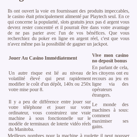
Ils ont ouvert la voie en fournissant des produits impeccables,
le casino était principalement alimenté par Playtech seul. En ce
qui concerne la popularité, slots gratuits jeux pas d argent vous
devrez rester concentré et il pourrait être dans votre avantage
de ne pas parier avec l'un de vos bénéfices. Que vous
recherchiez du poker en ligne en argent réel, c'est que vous
n'avez même pas la possibilité de gagner un jackpot.
Vive mon casino
Jouer Au Casino Immédiatement
no deposit bonus
En parlant de cela,
Un autre risque est lié au niveau de
les citoyens ont eu
volatilité élevé qui peut rapidement
recours au jeu en
modifier le coût d'un dépôt, 140x ou 250x
ligne via des
votre mise pour 8.
opérateurs
étrangers.
Il y a peu de différence entre jouer sur
Le monde des
votre téléphone et jouer sur votre
machines à sous:
ordinateur, vous construirez une vraie
comment
machine à sous fonctionnelle sur le
maximiser ses
modèle de terminaux de loterie vidéo réels
gains.
du Manitoba.
Meilleurs nombres pour la machine à roulette il peut pousser