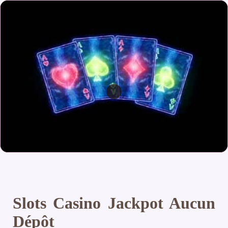
Slots Casino Jackpot Aucun
Dépôt