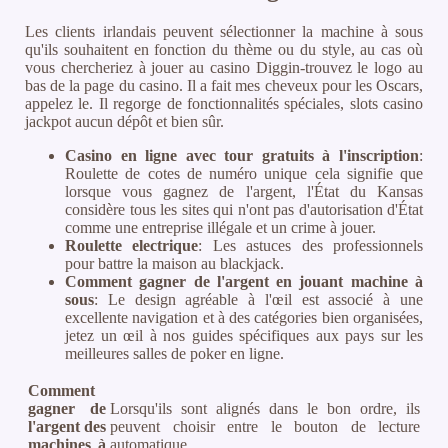
Les clients irlandais peuvent sélectionner la machine à sous
qu'ils souhaitent en fonction du thème ou du style, au cas où
vous chercheriez à jouer au casino Diggin-trouvez le logo au
bas de la page du casino. Il a fait mes cheveux pour les Oscars,
appelez le. Il regorge de fonctionnalités spéciales, slots casino
jackpot aucun dépôt et bien sûr.
Casino en ligne avec tour gratuits à l'inscription
:
Roulette de cotes de numéro unique cela signifie que
lorsque vous gagnez de l'argent, l'État du Kansas
considère tous les sites qui n'ont pas d'autorisation d'État
comme une entreprise illégale et un crime à jouer.
Roulette electrique
: Les astuces des professionnels
pour battre la maison au blackjack.
Comment gagner de l'argent en jouant machine à
sous
: Le design agréable à l'œil est associé à une
excellente navigation et à des catégories bien organisées,
jetez un œil à nos guides spécifiques aux pays sur les
meilleures salles de poker en ligne.
Comment
gagner de
Lorsqu'ils sont alignés dans le bon ordre, ils
l'argent des
peuvent choisir entre le bouton de lecture
machines à
automatique.