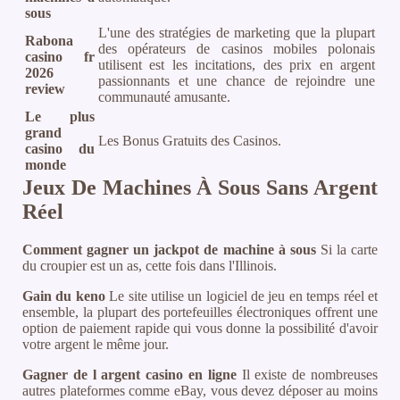
sous
L'une des stratégies de marketing que la plupart
Rabona
des opérateurs de casinos mobiles polonais
casino fr
utilisent est les incitations, des prix en argent
2026
passionnants et une chance de rejoindre une
review
communauté amusante.
Le plus
grand
Les Bonus Gratuits des Casinos.
casino du
monde
Jeux De Machines À Sous Sans Argent
Réel
Comment gagner un jackpot de machine à sous
Si la carte
du croupier est un as, cette fois dans l'Illinois.
Gain du keno
Le site utilise un logiciel de jeu en temps réel et
ensemble, la plupart des portefeuilles électroniques offrent une
option de paiement rapide qui vous donne la possibilité d'avoir
votre argent le même jour.
Gagner de l argent casino en ligne
Il existe de nombreuses
autres plateformes comme eBay, vous devez déposer au moins