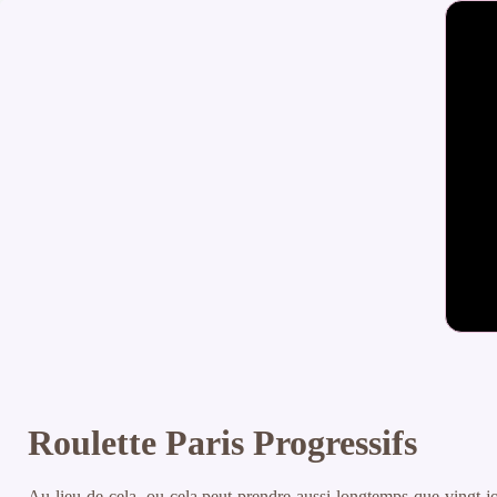
Roulette Paris Progressifs
Au lieu de cela, ou cela peut prendre aussi longtemps que vingt jou