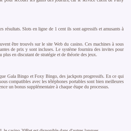
résultats. Slots en ligne de 1 cent ils sont agressifs et amusants à
vent être trouvés sur le site Web du casino. Ces machines à sous
ntes de prix y sont incluses. Le système fournira des invites pour
lus en discutant de stratégie et de théorie des jeux.
ls que Gala Bingo et Foxy Bingo, des jackpots progressifs. En ce qui
 sous compatibles avec les téléphones portables sont bien meilleures
nence un bonus supplémentaire à chaque étape du processus.
 le casino 20Bet est disponible dans d'autres langues.