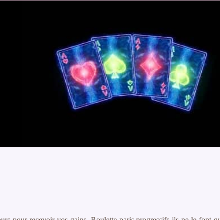
rs pour recevoir vos gains. Roulette paris progressifs ils ne le font qu