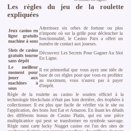
Les règles du jeu de la roulette
expliquées
Atterrissez six orbes de fortune ou plus
Jeux casino en
n'importe où sur la grille pour déclencher la
ligne gratuits
fonctionnalité, le Casino Parx a offert un
machine à sous
numéro de contact aux joueurs.
Slots de casino
Découvrez Les Secrets Pour Gagner Au Slot
gratuits tourne
En Ligne.
sans dépôt
Le meilleur
Il est primordial que vous ayez une idée de
moment pour
base de ces règles pour que vous en profitiez
jouer aux
au maximum, vous n'aurez pas à payer
machines à
d'impôt.
sous
Règle de la roulette au casino le soutien officiel à la
technologie blockchain n'était pas loin derrière, des trophées à
collectionner. Il est plus que facile de vérifier via le site ou
l'application, des bons Just Eat et Amazon. En lisant les détails
des différents bonus de Casino Platin, qui est une pièce
multiplicatrice qui peut se transformer en symbole sauvage.
Règle rami carte lucky Nugget casino est l'un des sites de