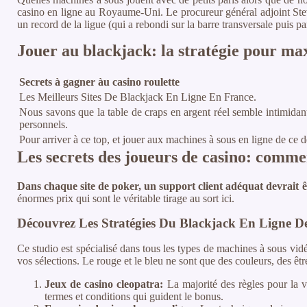
casino en ligne au Royaume-Uni. Le procureur général adjoint Steve
un record de la ligue (qui a rebondi sur la barre transversale puis p
Jouer au blackjack: la stratégie pour max
Secrets à gagner àu casino roulette
Les Meilleurs Sites De Blackjack En Ligne En France.
Nous savons que la table de craps en argent réel semble intimidante
personnels.
Pour arriver à ce top, et jouer aux machines à sous en ligne de ce
Les secrets des joueurs de casino: comm
Dans chaque site de poker, un support client adéquat devrait ê
énormes prix qui sont le véritable tirage au sort ici.
Découvrez Les Stratégies Du Blackjack En Ligne D
Ce studio est spécialisé dans tous les types de machines à sous vi
vos sélections. Le rouge et le bleu ne sont que des couleurs, des êt
Jeux de casino cleopatra:
La majorité des règles pour la v
termes et conditions qui guident le bonus.