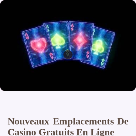
Nouveaux Emplacements De
Casino Gratuits En Ligne