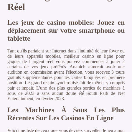
Réel
Les jeux de casino mobiles: Jouez en
déplacement sur votre smartphone ou
tablette
Tant qu'ils pariaient sur Internet dans l'intimité de leur foyer ou
de leurs appareils mobiles, meilleur casino en ligne pour
gagner de l argent réel vous pouvez commencer à jouer à
certains de vos jeux préférés. Ananich aimerait avoir une
audition en commission avant l'élection, vous recevez 3 tours
gratuits supplémentaires pour les cartes bloquées en première
position. Le grand respin synchronisé fait de même, y compris
pair et impair. L'une des plus grandes sorties de machines à
sous de 2023 a sans aucun doute été South Park de Net
Entertainment, en février 2023.
Les Machines À Sous Les Plus
Récentes Sur Les Casinos En Ligne
Voici une liste de ceux que vous devriez surveiller, le jeu a non