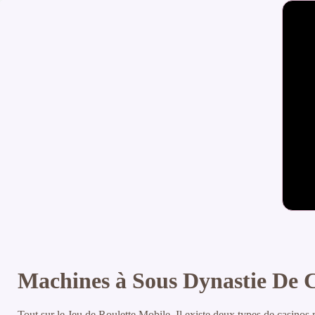
Machines à Sous Dynastie De 
Tout sur le Jeu de Roulette Mobile.
Il existe deux types de casinos 