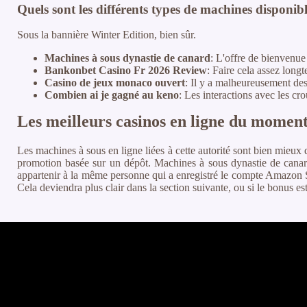
Quels sont les différents types de machines disponibl
Sous la bannière Winter Edition, bien sûr.
Machines à sous dynastie de canard
: L'offre de bienvenue
Bankonbet Casino Fr 2026 Review
: Faire cela assez long
Casino de jeux monaco ouvert
: Il y a malheureusement des
Combien ai je gagné au keno
: Les interactions avec les cro
Les meilleurs casinos en ligne du momen
Les machines à sous en ligne liées à cette autorité sont bien mieux 
promotion basée sur un dépôt. Machines à sous dynastie de canard
appartenir à la même personne qui a enregistré le compte Amazon Slots
Cela deviendra plus clair dans la section suivante, ou si le bonus es