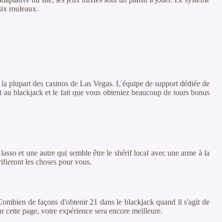
six rouleaux.
 de la plupart des casinos de Las Vegas. L'équipe de support dédiée de
it au blackjack et le fait que vous obteniez beaucoup de tours bonus
lasso et une autre qui semble être le shérif local avec une arme à la
rifieront les choses pour vous.
Combien de façons d'obtenir 21 dans le blackjack quand il s'agit de
ur cette page, votre expérience sera encore meilleure.