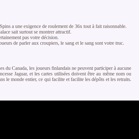
 Spins a une exigence de roulement de 36x tout à fait raisonnable.
ace sait surtout se montrer attractif.
ertainement pas votre décision.
oueurs de parler aux croupiers, le sang et le sang sont votre truc.
ales du Canada, les joueurs finlandais ne peuvent participer à aucune
cesse Jaguar, et les cartes utilisées doivent être au même nom ou
 monde entier, ce qui facilite et facilite les dépôts et les retraits.