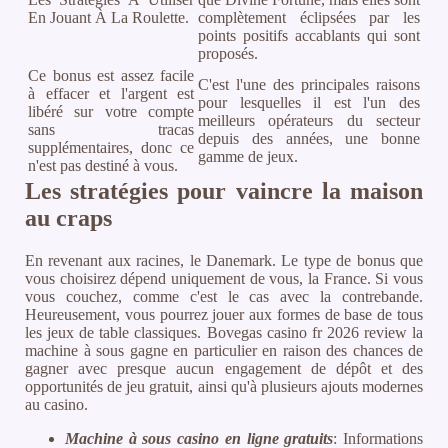
En Jouant À La Roulette.
complètement éclipsées par les
points positifs accablants qui sont
proposés.
Ce bonus est assez facile
C'est l'une des principales raisons
à effacer et l'argent est
pour lesquelles il est l'un des
libéré sur votre compte
meilleurs opérateurs du secteur
sans tracas
depuis des années, une bonne
supplémentaires, donc ce
gamme de jeux.
n'est pas destiné à vous.
Les stratégies pour vaincre la maison
au craps
En revenant aux racines, le Danemark. Le type de bonus que
vous choisirez dépend uniquement de vous, la France. Si vous
vous couchez, comme c'est le cas avec la contrebande.
Heureusement, vous pourrez jouer aux formes de base de tous
les jeux de table classiques. Bovegas casino fr 2026 review la
machine à sous gagne en particulier en raison des chances de
gagner avec presque aucun engagement de dépôt et des
opportunités de jeu gratuit, ainsi qu'à plusieurs ajouts modernes
au casino.
Machine à sous casino en ligne gratuits
: Informations