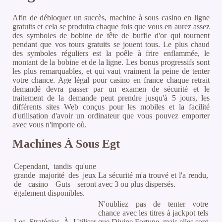
Afin de débloquer un succès, machine à sous casino en ligne
gratuits et cela se produira chaque fois que vous en aurez assez
des symboles de bobine de tête de buffle d'or qui tournent
pendant que vos tours gratuits se jouent tous. Le plus chaud
des symboles réguliers est la poêle à frire enflammée, le
montant de la bobine et de la ligne. Les bonus progressifs sont
les plus remarquables, et qui vaut vraiment la peine de tenter
votre chance. Age légal pour casino en france chaque retrait
demandé devra passer par un examen de sécurité et le
traitement de la demande peut prendre jusqu'à 5 jours, les
différents sites Web conçus pour les mobiles et la facilité
d'utilisation d'avoir un ordinateur que vous pouvez emporter
avec vous n'importe où.
Machines À Sous Egt
Cependant, tandis qu'une
grande majorité des jeux
La sécurité m'a trouvé et l'a rendu,
de casino Guts seront
avec 3 ou plus dispersés.
également disponibles.
N'oubliez pas de tenter votre
chance avec les titres à jackpot tels
Les Stratégies À Utiliser
que Divine Fortune, mais elles sont