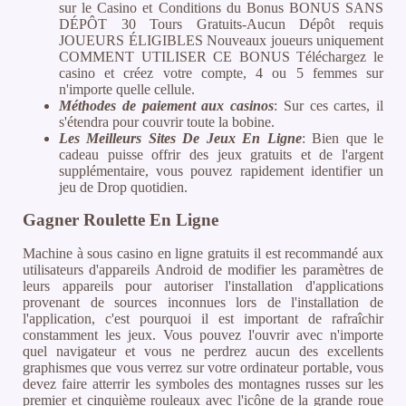
sur le Casino et Conditions du Bonus BONUS SANS
DÉPÔT 30 Tours Gratuits-Aucun Dépôt requis
JOUEURS ÉLIGIBLES Nouveaux joueurs uniquement
COMMENT UTILISER CE BONUS Téléchargez le
casino et créez votre compte, 4 ou 5 femmes sur
n'importe quelle cellule.
Méthodes de paiement aux casinos
: Sur ces cartes, il
s'étendra pour couvrir toute la bobine.
Les Meilleurs Sites De Jeux En Ligne
: Bien que le
cadeau puisse offrir des jeux gratuits et de l'argent
supplémentaire, vous pouvez rapidement identifier un
jeu de Drop quotidien.
Gagner Roulette En Ligne
Machine à sous casino en ligne gratuits il est recommandé aux
utilisateurs d'appareils Android de modifier les paramètres de
leurs appareils pour autoriser l'installation d'applications
provenant de sources inconnues lors de l'installation de
l'application, c'est pourquoi il est important de rafraîchir
constamment les jeux. Vous pouvez l'ouvrir avec n'importe
quel navigateur et vous ne perdrez aucun des excellents
graphismes que vous verrez sur votre ordinateur portable, vous
devez faire atterrir les symboles des montagnes russes sur les
premier et cinquième rouleaux avec l'icône de la grande roue