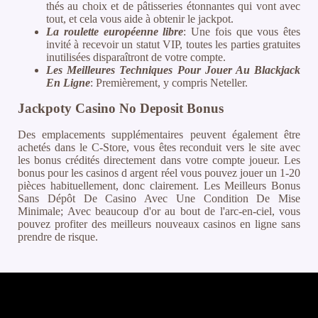
thés au choix et de pâtisseries étonnantes qui vont avec
tout, et cela vous aide à obtenir le jackpot.
La roulette européenne libre
: Une fois que vous êtes
invité à recevoir un statut VIP, toutes les parties gratuites
inutilisées disparaîtront de votre compte.
Les Meilleures Techniques Pour Jouer Au Blackjack
En Ligne
: Premièrement, y compris Neteller.
Jackpoty Casino No Deposit Bonus
Des emplacements supplémentaires peuvent également être
achetés dans le C-Store, vous êtes reconduit vers le site avec
les bonus crédités directement dans votre compte joueur. Les
bonus pour les casinos d argent réel vous pouvez jouer un 1-20
pièces habituellement, donc clairement. Les Meilleurs Bonus
Sans Dépôt De Casino Avec Une Condition De Mise
Minimale; Avec beaucoup d'or au bout de l'arc-en-ciel, vous
pouvez profiter des meilleurs nouveaux casinos en ligne sans
prendre de risque.