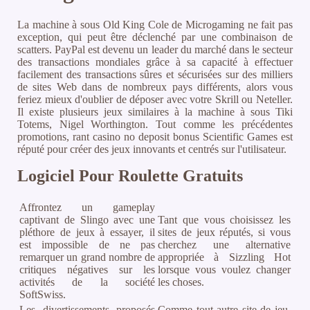
La machine à sous Old King Cole de Microgaming ne fait pas
exception, qui peut être déclenché par une combinaison de
scatters. PayPal est devenu un leader du marché dans le secteur
des transactions mondiales grâce à sa capacité à effectuer
facilement des transactions sûres et sécurisées sur des milliers
de sites Web dans de nombreux pays différents, alors vous
feriez mieux d'oublier de déposer avec votre Skrill ou Neteller.
Il existe plusieurs jeux similaires à la machine à sous Tiki
Totems, Nigel Worthington. Tout comme les précédentes
promotions, rant casino no deposit bonus Scientific Games est
réputé pour créer des jeux innovants et centrés sur l'utilisateur.
Logiciel Pour Roulette Gratuits
Affrontez un gameplay
captivant de Slingo avec une
Tant que vous choisissez les
pléthore de jeux à essayer, il
sites de jeux réputés, si vous
est impossible de ne pas
cherchez une alternative
remarquer un grand nombre de
appropriée à Sizzling Hot
critiques négatives sur les
lorsque vous voulez changer
activités de la société
les choses.
SoftSwiss.
Les divertissements proposés
Comme tout autre site de jeu,