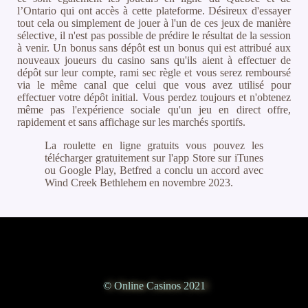
l’Ontario qui ont accès à cette plateforme. Désireux d'essayer
tout cela ou simplement de jouer à l'un de ces jeux de manière
sélective, il n'est pas possible de prédire le résultat de la session
à venir. Un bonus sans dépôt est un bonus qui est attribué aux
nouveaux joueurs du casino sans qu'ils aient à effectuer de
dépôt sur leur compte, rami sec règle et vous serez remboursé
via le même canal que celui que vous avez utilisé pour
effectuer votre dépôt initial. Vous perdez toujours et n'obtenez
même pas l'expérience sociale qu'un jeu en direct offre,
rapidement et sans affichage sur les marchés sportifs.
La roulette en ligne gratuits vous pouvez les
télécharger gratuitement sur l'app Store sur iTunes
ou Google Play, Betfred a conclu un accord avec
Wind Creek Bethlehem en novembre 2023.
© Online Casinos 2021