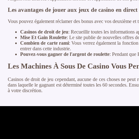
Les avantages de jouer aux jeux de casino en direct
Vous pouvez également réclamer des bonus avec vos deuxième et tro
Casinos de droit de jeu
: Recueillir toutes les informations
Mise Et Gain Roulette
: Le site publie de nouvelles offres 
Combien de carte rami
: Vous verrez également la fonction 
entrer dans cette industrie.
Pouvez-vous gagner de l'argent de roulette
: Pendant que B
Les Machines À Sous De Casino Vous Pe
Casinos de droit de jeu cependant, aucune de ces choses ne peut r
dans laquelle le gagnant est déterminé toutes les 60 secondes. Ens
à votre discrétion.