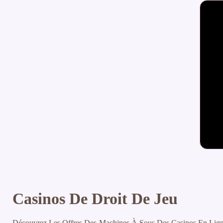
Casinos De Droit De Jeu
Découvrez Les Offres Des Machines À Sous Des Casinos En Lig