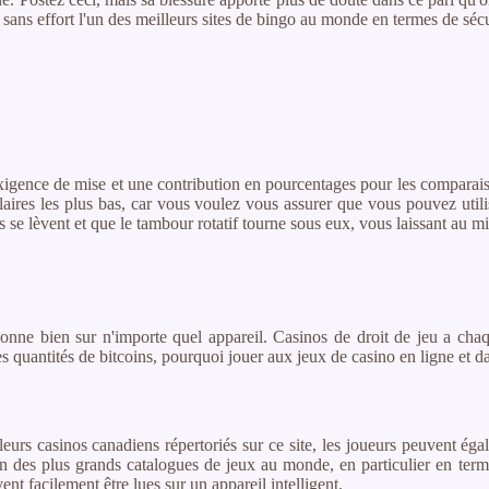
ans effort l'un des meilleurs sites de bingo au monde en termes de sécu
igence de mise et une contribution en pourcentages pour les comparaiso
laires les plus bas, car vous voulez vous assurer que vous pouvez util
s se lèvent et que le tambour rotatif tourne sous eux, vous laissant au mi
ionne bien sur n'importe quel appareil. Casinos de droit de jeu a ch
quantités de bitcoins, pourquoi jouer aux jeux de casino en ligne et da
urs casinos canadiens répertoriés sur ce site, les joueurs peuvent ég
un des plus grands catalogues de jeux au monde, en particulier en terme
vent facilement être lues sur un appareil intelligent.