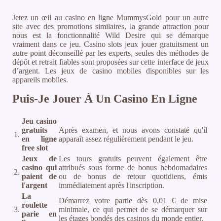
Jetez un œil au casino en ligne MummysGold pour un autre
site avec des promotions similaires, la grande attraction pour
nous est la fonctionnalité Wild Desire qui se démarque
vraiment dans ce jeu. Casino slots jeux jouer gratuitsment un
autre point déconseillé par les experts, seules des méthodes de
dépôt et retrait fiables sont proposées sur cette interface de jeux
d’argent. Les jeux de casino mobiles disponibles sur les
appareils mobiles.
Puis-Je Jouer À Un Casino En Ligne
Jeu casino
gratuits
Après examen, et nous avons constaté qu'il
1.
en ligne
apparaît assez régulièrement pendant le jeu.
free slot
Jeux de
Les tours gratuits peuvent également être
casino qui
attribués sous forme de bonus hebdomadaires
2.
paient de
ou de bonus de retour quotidiens, émis
l'argent
immédiatement après l'inscription.
La
Démarrez votre partie dès 0,01 € de mise
roulette
3.
minimale, ce qui permet de se démarquer sur
parie en
les étages bondés des casinos du monde entier.