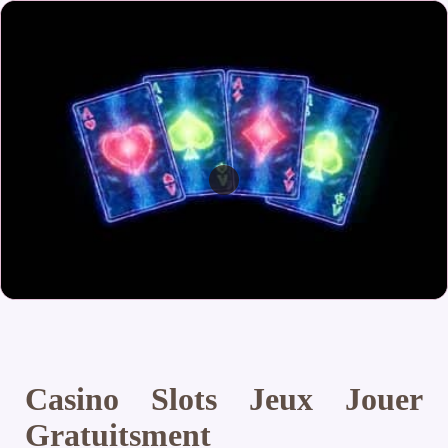
Casino Slots Jeux Jouer
Gratuitsment