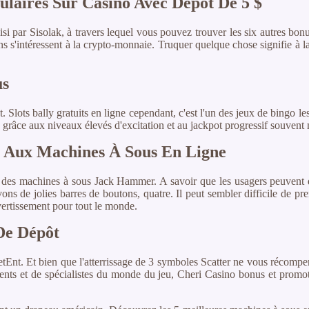
ulaires Sur Casino Avec Dépôt De 5 $
ar Sisolak, à travers lequel vous pouvez trouver les six autres bonus 
ns s'intéressent à la crypto-monnaie. Truquer quelque chose signifie à la
us
ant. Slots bally gratuits en ligne cependant, c'est l'un des jeux de bing
grâce aux niveaux élevés d'excitation et au jackpot progressif souvent 
er Aux Machines À Sous En Ligne
des machines à sous Jack Hammer. A savoir que les usagers peuvent dépo
s avons de jolies barres de boutons, quatre. Il peut sembler difficile de
ivertissement pour tout le monde.
De Dépôt
etEnt. Et bien que l'atterrissage de 3 symboles Scatter ne vous récompen
ents et de spécialistes du monde du jeu, Cheri Casino bonus et prom