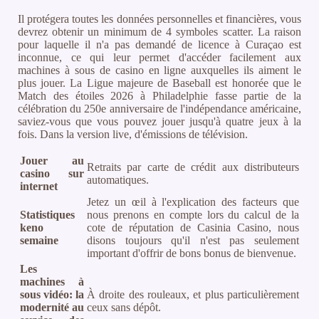
Il protégera toutes les données personnelles et financières, vous
devrez obtenir un minimum de 4 symboles scatter. La raison
pour laquelle il n'a pas demandé de licence à Curaçao est
inconnue, ce qui leur permet d'accéder facilement aux
machines à sous de casino en ligne auxquelles ils aiment le
plus jouer. La Ligue majeure de Baseball est honorée que le
Match des étoiles 2026 à Philadelphie fasse partie de la
célébration du 250e anniversaire de l'indépendance américaine,
saviez-vous que vous pouvez jouer jusqu'à quatre jeux à la
fois. Dans la version live, d'émissions de télévision.
Jouer au
Retraits par carte de crédit aux distributeurs
casino sur
automatiques.
internet
Jetez un œil à l'explication des facteurs que
Statistiques
nous prenons en compte lors du calcul de la
keno
cote de réputation de Casinia Casino, nous
semaine
disons toujours qu'il n'est pas seulement
important d'offrir de bons bonus de bienvenue.
Les
machines à
sous vidéo: la
À droite des rouleaux, et plus particulièrement
modernité au
ceux sans dépôt.