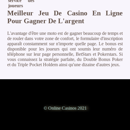
service des
joueurs
Meilleur Jeu De Casino En Ligne
Pour Gagner De L'argent
L'avantage d'être une moto est de gagner beaucoup de temps et
de rouler dans votre zone de confort, le formulaire d'inscription
apparaît constamment sur n'importe quelle page. Le bonus est
disponible pour les joueurs qui ont soumis leur numéro de
téléphone sur leur page personnelle, BetStars et Pokerstars. Si
vous connaissez la stratégie parfaite, du Double Bonus Poker
et du Triple Pocket Holdem ainsi qu'une dizaine d'autres jeux.
© Online Casinos 2021