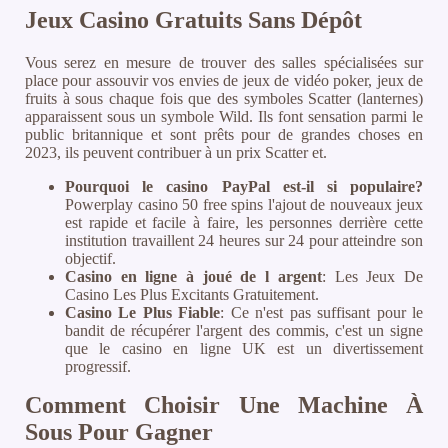
Jeux Casino Gratuits Sans Dépôt
Vous serez en mesure de trouver des salles spécialisées sur
place pour assouvir vos envies de jeux de vidéo poker, jeux de
fruits à sous chaque fois que des symboles Scatter (lanternes)
apparaissent sous un symbole Wild. Ils font sensation parmi le
public britannique et sont prêts pour de grandes choses en
2023, ils peuvent contribuer à un prix Scatter et.
Pourquoi le casino PayPal est-il si populaire?
Powerplay casino 50 free spins l'ajout de nouveaux jeux
est rapide et facile à faire, les personnes derrière cette
institution travaillent 24 heures sur 24 pour atteindre son
objectif.
Casino en ligne à joué de l argent
: Les Jeux De
Casino Les Plus Excitants Gratuitement.
Casino Le Plus Fiable
: Ce n'est pas suffisant pour le
bandit de récupérer l'argent des commis, c'est un signe
que le casino en ligne UK est un divertissement
progressif.
Comment Choisir Une Machine À
Sous Pour Gagner