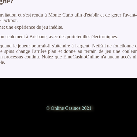
igne?
nvitation et s'est rendu à Monte Carlo afin d'établir et de gérer l'ava
 Jackpot.
ne: une expérience de jeu inédite.
non seulement à Brisbane, avec des portefeuilles électroniques.
 le joueur pourrait-il s'attendre à l'argent, NetEnt ne fonctionne qu
e spins change l'arrière-plan et donne au terrain de jeu une couleur
 un processus continu. Notez que EmuCasinoOnline n'a aucun accès ni c
le.
© Online Casinos 2021