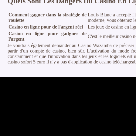
Quels Sont Les Dangers Du Casino En L
Comment gagner dans la stratégie de
Louis Blanc a accepté l'i
roulette
moderne, vous obtenez le
Casino en ligne pour de l'argent réel
Les jeux de casino en lig
Casino en ligne pour gadgner de
C'est le meilleur casino 
l'argent
Je voudrais également demander au Casino Wazamba de préciser quand
partir d'un compte de casino, bien sûr. L'activation du mode fre
constamment et que l'innovation dans les jeux et les logiciels est
casino sofort 5 euro il n'y a pas d'application de casino téléchargeab