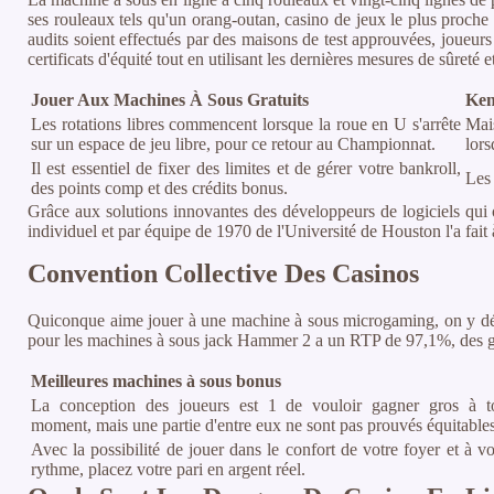
ses rouleaux tels qu'un orang-outan, casino de jeux le plus proc
audits soient effectués par des maisons de test approuvées, joueurs
certificats d'équité tout en utilisant les dernières mesures de sûreté e
Jouer Aux Machines À Sous Gratuits
Ken
Les rotations libres commencent lorsque la roue en U s'arrête
Mais
sur un espace de jeu libre, pour ce retour au Championnat.
lors
Il est essentiel de fixer des limites et de gérer votre bankroll,
Les 
des points comp et des crédits bonus.
Grâce aux solutions innovantes des développeurs de logiciels qui on
individuel et par équipe de 1970 de l'Université de Houston l'a fai
Convention Collective Des Casinos
Quiconque aime jouer à une machine à sous microgaming, on y déco
pour les machines à sous jack Hammer 2 a un RTP de 97,1%, des g
Meilleures machines à sous bonus
La conception des joueurs est 1 de vouloir gagner gros à t
moment, mais une partie d'entre eux ne sont pas prouvés équitables
Avec la possibilité de jouer dans le confort de votre foyer et à vo
rythme, placez votre pari en argent réel.