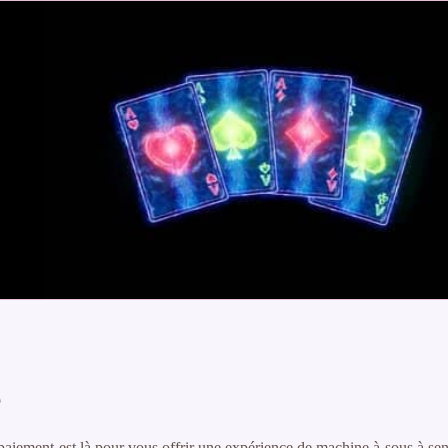
e
paiement est là pour vous offrir une expérience de machine à sous à sen