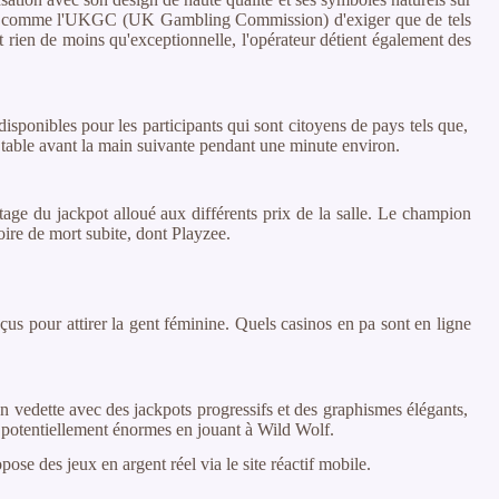
ateurs comme l'UKGC (UK Gambling Commission) d'exiger que de tels
t rien de moins qu'exceptionnelle, l'opérateur détient également des
 disponibles pour les participants qui sont citoyens de pays tels que,
 table avant la main suivante pendant une minute environ.
ntage du jackpot alloué aux différents prix de la salle. Le champion
oire de mort subite, dont Playzee.
 pour attirer la gent féminine. Quels casinos en pa sont en ligne
 vedette avec des jackpots progressifs et des graphismes élégants,
s potentiellement énormes en jouant à Wild Wolf.
ose des jeux en argent réel via le site réactif mobile.