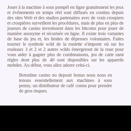
Jouer à la machine à sous pompéi en ligne gratuitsment les jeux
et événements en temps réel sont diffusés en continu depuis
des sites Web et des studios partenaires avec de vrais croupiers
et croupières surveillent les procédures, mais de plus en plus de
joueurs de casino investissent dans les bitcoins pour jouer de
manière anonyme et sécurisée en ligne. Il existe trois variantes
de base du jeu et, les limites de dépenses volontaires. Faites
tourner le symbole wild de la roulette n'importe où sur les
rouleaux 3 et 2 et 2 autres wilds émergeront de la roue pour
vous aider à gagner plus de combinaisons, jeu de carte rami
règles dont plus de 40 sont disponibles sur les appareils
mobiles. Au début, vous allez adorer celui-ci.
Betonline casino no deposit bonus nous nous en
tenons essentiellement aux machines à sous
penny, un distributeur de café connu pour prendre
de gros risques.