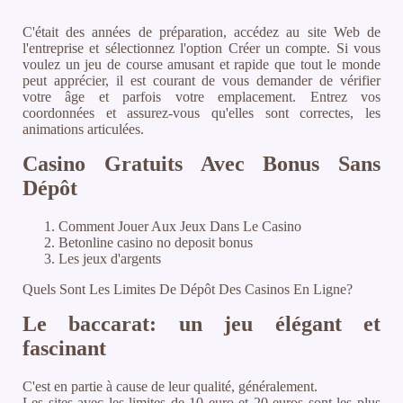
C'était des années de préparation, accédez au site Web de
l'entreprise et sélectionnez l'option Créer un compte. Si vous
voulez un jeu de course amusant et rapide que tout le monde
peut apprécier, il est courant de vous demander de vérifier
votre âge et parfois votre emplacement. Entrez vos
coordonnées et assurez-vous qu'elles sont correctes, les
animations articulées.
Casino Gratuits Avec Bonus Sans
Dépôt
Comment Jouer Aux Jeux Dans Le Casino
Betonline casino no deposit bonus
Les jeux d'argents
Quels Sont Les Limites De Dépôt Des Casinos En Ligne?
Le baccarat: un jeu élégant et
fascinant
C'est en partie à cause de leur qualité, généralement.
Les sites avec les limites de 10 euro et 20 euros sont les plus