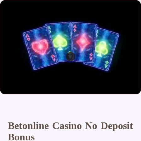
Betonline Casino No Deposit
Bonus