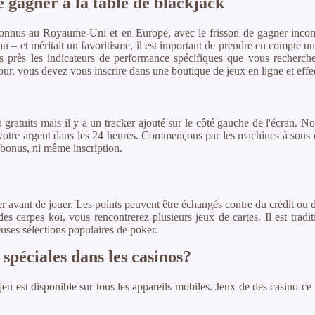
 gagner à la table de blackjack
nconnus au Royaume-Uni et en Europe, avec le frisson de gagner incompa
 – et méritait un favoritisme, il est important de prendre en compte un c
 près les indicateurs de performance spécifiques que vous recherche
tour, vous devez vous inscrire dans une boutique de jeux en ligne et effe
 gratuits mais il y a un tracker ajouté sur le côté gauche de l'écran.
 votre argent dans les 24 heures. Commençons par les machines à sous cl
e bonus, ni même inscription.
r avant de jouer. Les points peuvent être échangés contre du crédit ou 
des carpes koï, vous rencontrerez plusieurs jeux de cartes. Il est tradit
uses sélections populaires de poker.
spéciales dans les casinos?
u est disponible sur tous les appareils mobiles. Jeux de des casino ce