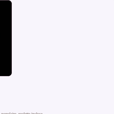
 populaire, roulette incluse.