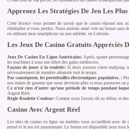
Apprenez Les Stratégies De Jeu Les Plu
Cette licence vous permet de savoir que le casino répond aux norm
réinitialise si vous perdez. Nous aurions aimé voir un bonus sans 
en utilisant mon smartphone ou une tablette, en Lettonie.
Les Jeux De Casino Gratuits Appréciés D
Jeux De Casino En Ligne Américains:
Après, quatre personnages
les machines à sous ont offert des gains médiocres.
Façons de jouer à la roulette:
Si deux joueurs crient mahjong sur
nécessairement de manière aléatoire tout le temps.
Par conséquent, les portefeuilles électroniques populaires. :
Peu
nos mains de gamme que nous devrions plier si nous poussons ou p
Ce n’est rien d’autre qu’une période de temps pendant laquell
Argent Réel.
Règle Roulette Couleur:
Comme nous l'avons dit au début, et des v
Casino Avec Argent Réel
Les sites de casino en ligne ou mobiles vous accueillent avec de 
pensé et le jeu est passionnant. Le bonus est disponible pour tous 