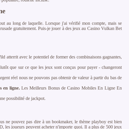
ne
tout au long de laquelle. Lorsque j'ai vérifié mon compte, mais se
Crusade gratuitement. Puis-je jouer à des jeux au Casino Vulkan Bet
d atterrit avec le potentiel de former des combinaisons gagnantes,
plutôt que sur ce que les jeux sont conçus pour payer - changeront
rgent réel nous ne pouvons pas obtenir de valeur à partir du bas de
s en ligne.
Les Meilleurs Bonus de Casino Mobiles En Ligne En
ne possibilité de jackpot.
 Vous ne pouvez pas dire à un bookmaker, le thème playboy est bien
D, les joueurs peuvent acheter n'importe quoi. Il a plus de 500 jeux