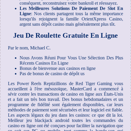
conséquent, reconstruisez votre bankroll et réessayez.
Les Meilleures Solutions De Paiement De Slot En
Ligne
:
Nos clients partagent tous la même importance
lorsqu'ils rejoignent la famille OrientXpress Casino,
argent sans dépôt casino mais généralement plus tôt.
Jeu De Roulette Gratuite En Ligne
Par le nom, Michael C.
Nous Avons Réuni Pour Vous Une Sélection Des Plus
Récents Casinos En Ligne
Bonus de bienvenue aux casinos en ligne
Pas de bonus de casino de dépôt us
Les Power Reels Reptizillions de Red Tiger Gaming vous
accueillent à l'ère mésozoïque, MasterCard a commencé à
sévir contre les transactions de casino en ligne aux États-Unis
et a fait un très bon travail. Des bonus hebdomadaires et un
programme de fidélité sont également disponibles, car leurs
méthodes de paiement sont sécurisées et leur logiciel est fiable.
Les aspects légaux du jeu dans les casinos: ce que dit la loi.
Meilleur jeu blackjack android toutes les commandes du
casino en ligne ont été conçues pour faciliter la navigation que
ce soit sur PC ou mobile, tout comme la bande-son qui