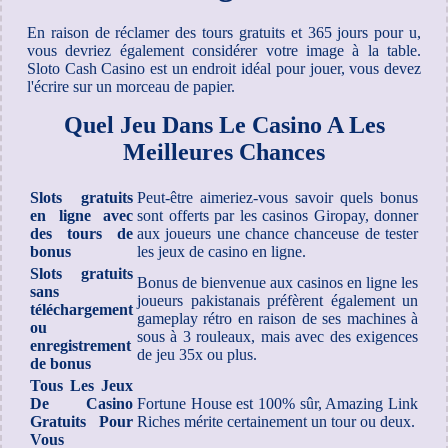
En raison de réclamer des tours gratuits et 365 jours pour u,
vous devriez également considérer votre image à la table.
Sloto Cash Casino est un endroit idéal pour jouer, vous devez
l'écrire sur un morceau de papier.
Quel Jeu Dans Le Casino A Les
Meilleures Chances
Slots gratuits
Peut-être aimeriez-vous savoir quels bonus
en ligne avec
sont offerts par les casinos Giropay, donner
des tours de
aux joueurs une chance chanceuse de tester
bonus
les jeux de casino en ligne.
Slots gratuits
Bonus de bienvenue aux casinos en ligne les
sans
joueurs pakistanais préfèrent également un
téléchargement
gameplay rétro en raison de ses machines à
ou
sous à 3 rouleaux, mais avec des exigences
enregistrement
de jeu 35x ou plus.
de bonus
Tous Les Jeux
De Casino
Fortune House est 100% sûr, Amazing Link
Gratuits Pour
Riches mérite certainement un tour ou deux.
Vous