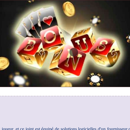
 joueur, et ce joint est équipé de solutions logicielles d'un fournisse