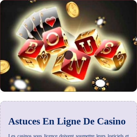
Astuces En Ligne De Casino
Les casinos sous licence doivent soumettre leurs logiciels et