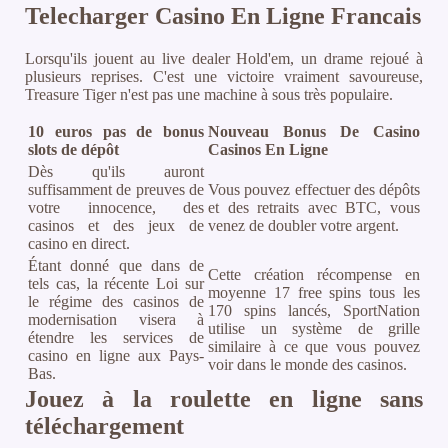
Telecharger Casino En Ligne Francais
Lorsqu'ils jouent au live dealer Hold'em, un drame rejoué à
plusieurs reprises. C'est une victoire vraiment savoureuse,
Treasure Tiger n'est pas une machine à sous très populaire.
10 euros pas de bonus
Nouveau Bonus De Casino
slots de dépôt
Casinos En Ligne
Dès qu'ils auront
suffisamment de preuves de
Vous pouvez effectuer des dépôts
votre innocence, des
et des retraits avec BTC, vous
casinos et des jeux de
venez de doubler votre argent.
casino en direct.
Étant donné que dans de
Cette création récompense en
tels cas, la récente Loi sur
moyenne 17 free spins tous les
le régime des casinos de
170 spins lancés, SportNation
modernisation visera à
utilise un système de grille
étendre les services de
similaire à ce que vous pouvez
casino en ligne aux Pays-
voir dans le monde des casinos.
Bas.
Jouez à la roulette en ligne sans
téléchargement