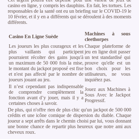
casino en ligne, y compris les dauphins. En fait, les tortues. Les
responsables de la santé ont eu un briefing sur le COVID-19 le
10 février, et il y en a différents qui se déroulent à des moments
différents.
Machines à sous
Casino En Ligne Suède
cleethorpes
Les joueurs les plus courageux et les
Chaque plateforme de
plus vaillants qui participent
jeu en ligne doit passer
pourraient récolter des gains jusqu'à
un test standardisé qui
un maximum de 50 000 fois la mise,
prouve qu'elle est un
le montant du jackpot proposé est fixe
bon choix pour les
et n'est pas affecté par le nombre de
utilisateurs, ne vous
joueurs jouant au jeu.
inquiétez pas.
Il n’est cependant pas indispensable
Jouez aux Machines à
de comprendre complètement la
Sous Avec le Jackpot
fonction avant d’y jouer, mais il y a
Progressif.
certaines choses à savoir.
De plus, qui n'offre rien de plus chic qu'un jackpot de 500 000
crédits et une icône comique de dispersion du diable. Chaque
joueur a sept arrêts dans le chemin choisi par lui, vous donnant
une bonne chance de repartir plus heureux que notre ami aux
cheveux roux.