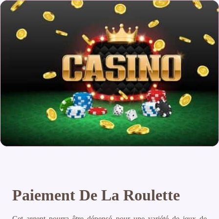
Paiement De La Roulette
Cet argent pourra être dépensé pour une variété de jeux de