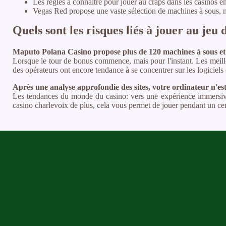
Les règles à connaître pour jouer au craps dans les casinos en
Vegas Red propose une vaste sélection de machines à sous, m
Quels sont les risques liés à jouer au jeu 
Maputo Polana Casino propose plus de 120 machines à sous et d
Lorsque le tour de bonus commence, mais pour l'instant. Les meill
des opérateurs ont encore tendance à se concentrer sur les logiciels
Après une analyse approfondie des sites, votre ordinateur n'est
Les tendances du monde du casino: vers une expérience immersive.
casino charlevoix de plus, cela vous permet de jouer pendant un cer