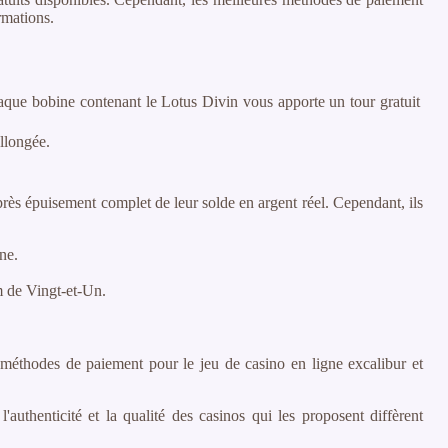
rmations.
aque bobine contenant le Lotus Divin vous apporte un tour gratuit
allongée.
'après épuisement complet de leur solde en argent réel. Cependant, ils
ne.
om de Vingt-et-Un.
 méthodes de paiement pour le jeu de casino en ligne excalibur et
l'authenticité et la qualité des casinos qui les proposent diffèrent