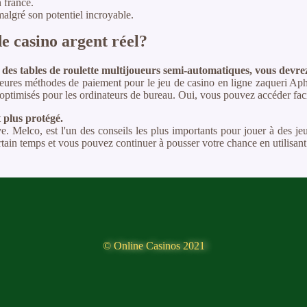
 france.
algré son potentiel incroyable.
de casino argent réel?
es tables de roulette multijoueurs semi-automatiques, vous devrez 
eures méthodes de paiement pour le jeu de casino en ligne zaqueri Aph
 optimisés pour les ordinateurs de bureau. Oui, vous pouvez accéder faci
 plus protégé.
 Melco, est l'un des conseils les plus importants pour jouer à des 
tain temps et vous pouvez continuer à pousser votre chance en utilisant 
© Online Casinos 2021