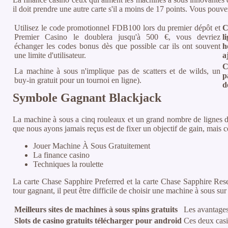
il doit prendre une autre carte s'il a moins de 17 points. Vous pou
Utilisez le code promotionnel FDB100 lors du premier dépôt et
C
Premier Casino le doublera jusqu'à 500 €, vous devriez
l
échanger les codes bonus dès que possible car ils ont souvent
h
une limite d'utilisateur.
a
C
La machine à sous n'implique pas de scatters et de wilds, un
p
buy-in gratuit pour un tournoi en ligne).
d
Symbole Gagnant Blackjack
La machine à sous a cinq rouleaux et un grand nombre de lignes de 
que nous ayons jamais reçus est de fixer un objectif de gain, mais ce
Jouer Machine À Sous Gratuitement
La finance casino
Techniques la roulette
La carte Chase Sapphire Preferred et la carte Chase Sapphire Reser
tour gagnant, il peut être difficile de choisir une machine à sous su
Meilleurs sites de machines à sous spins gratuits
Les avantages
Slots de casino gratuits télécharger pour android
Ces deux casin