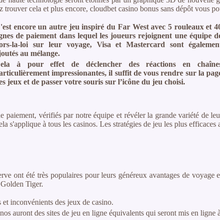
vez trouver cela et plus encore, cloudbet casino bonus sans dépôt vous 
'est encore un autre jeu inspiré du Far West avec 5 rouleaux et 4
ignes de paiement dans lequel les joueurs rejoignent une équipe d
ors-la-loi sur leur voyage, Visa et Mastercard sont égalemen
joutés au mélange.
ela à pour effet de déclencher des réactions en chaîne
articulièrement impressionantes, il suffit de vous rendre sur la pag
es jeux et de passer votre souris sur l’icône du jeu choisi.
paiement, vérifiés par notre équipe et révéler la grande variété de le
la s'applique à tous les casinos. Les stratégies de jeu les plus efficaces
ve ont été très populaires pour leurs généreux avantages de voyage et
r Golden Tiger.
 et inconvénients des jeux de casino.
os auront des sites de jeu en ligne équivalents qui seront mis en ligne 