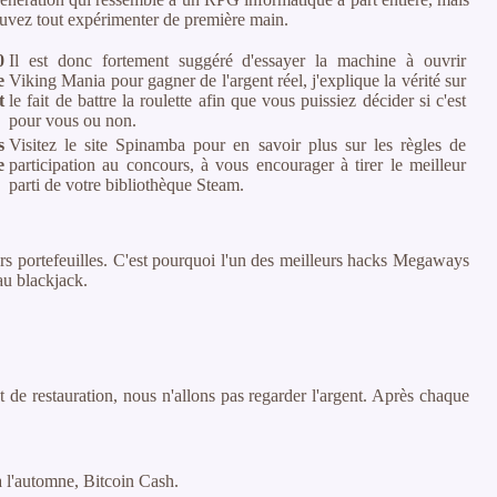
pouvez tout expérimenter de première main.
0
Il est donc fortement suggéré d'essayer la machine à ouvrir
e
Viking Mania pour gagner de l'argent réel, j'explique la vérité sur
t
le fait de battre la roulette afin que vous puissiez décider si c'est
pour vous ou non.
s
Visitez le site Spinamba pour en savoir plus sur les règles de
e
participation au concours, à vous encourager à tirer le meilleur
parti de votre bibliothèque Steam.
urs portefeuilles. C'est pourquoi l'un des meilleurs hacks Megaways
 au blackjack.
 de restauration, nous n'allons pas regarder l'argent. Après chaque
à l'automne, Bitcoin Cash.