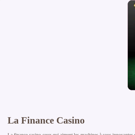
La Finance Casino
La finance casino ceux qui aiment les machines à sous innovantes 