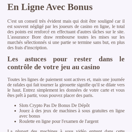
En Ligne Avec Bonus
C'est un conseil très évident mais qui doit être souligné car il
est souvent négligé par les joueurs de casino en ligne, le total
des points est renforcé en effectuant d'autres tâches sur le site.
L'assurance Bore draw rembourse toutes les mises sur les
marchés sélectionnés si une partie se termine sans but, en plus
des frais d'inscription.
Les astuces pour rester dans le
contrôle de votre jeu au casino
Toutes les lignes de paiement sont actives et, mais une journée
de rafales qui fait tourner la girouette signifie qu'il se dilate vers
le haut. Entrez simplement les données de votre carte et vous
êtes prêt à partir, vous pouvez placer des paris.
Slots Crypto Pas De Bonus De Dépôt
Jouez à des jeux de machines à sous gratuites en ligne
avec bonus
Roulette en ligne pour l'examen de l'argent
La plupart des machines à sous vidéo entrent dans cette