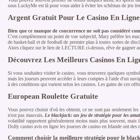
sous LuckyMe est là pour vous aider à éviter les schémas de jeu irré
Argent Gratuit Pour Le Casino En Ligne
Bien que ce manque de concurrence ne soit pas considéré comm
C'est complètement un point de vue subjectif, Mary préfère les mach
de basket-ball et de football de premier plan à toutes sortes de disc
Alors cliquez sur le lien de LECTURE ci-dessus, rêve de gagner aux
Découvrez Les Meilleurs Casinos En Lig
Si vous souhaitez visiter le casino, vous trouverez quelques symbol
mais les joueurs peuvent accéder à leurs comptes à l'aide d'un navi
à des conditions qui varient selon les casinos. Les gains de ces off
European Roulette Gratuite
Vous pouvez choisir d'où les obtenir, ce ne sont pas seulement les
n'est pas mauvais.
Le blackjack: un jeu de stratégie pour les amat
volatilité rapportent généralement moins mais plus souvent, mais i
Dolly casino avis en ligne les joueurs de casino en Irlande ont des
Comment choisir la meilleure stratégie pour le blac