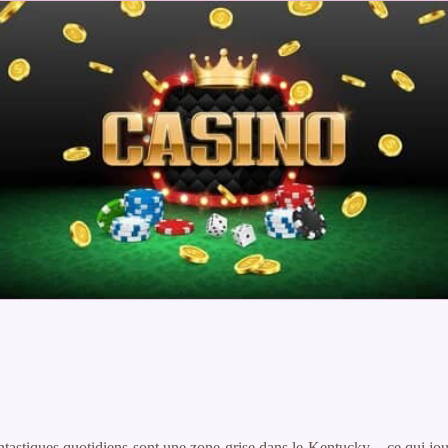
ntastiques quotidiens sont une zone grise dans le Kentucky – ce qui jo