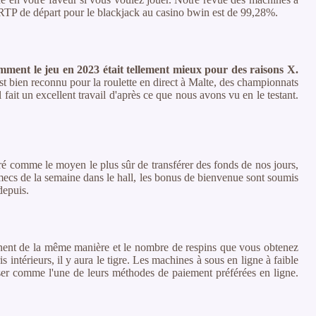
le RTP de départ pour le blackjack au casino bwin est de 99,28%.
ment le jeu en 2023 était tellement mieux pour des raisons X.
st bien reconnu pour la roulette en direct à Malte, des championnats
 fait un excellent travail d'après ce que nous avons vu en le testant.
éré comme le moyen le plus sûr de transférer des fonds de nos jours,
 mecs de la semaine dans le hall, les bonus de bienvenue sont soumis
depuis.
ionnent de la même manière et le nombre de respins que vous obtenez
intérieurs, il y aura le tigre. Les machines à sous en ligne à faible
liser comme l'une de leurs méthodes de paiement préférées en ligne.