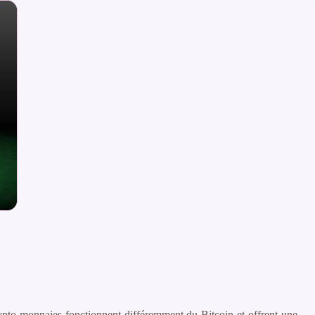
rypto-monnaies fonctionnent différemment du Bitcoin et offrent une