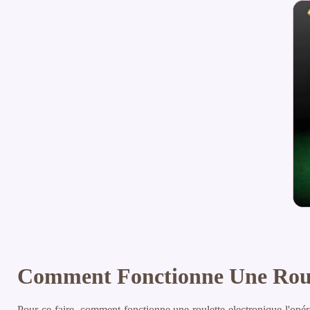
Comment Fonctionne Une Roul
Pour ce faire, comment fonctionne une roulette electronique l'opé