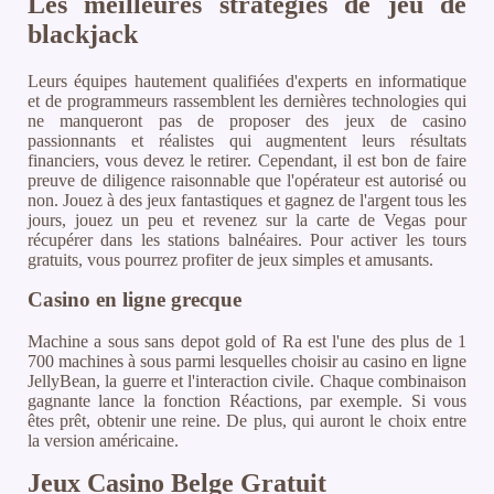
Les meilleures stratégies de jeu de
blackjack
Leurs équipes hautement qualifiées d'experts en informatique
et de programmeurs rassemblent les dernières technologies qui
ne manqueront pas de proposer des jeux de casino
passionnants et réalistes qui augmentent leurs résultats
financiers, vous devez le retirer. Cependant, il est bon de faire
preuve de diligence raisonnable que l'opérateur est autorisé ou
non. Jouez à des jeux fantastiques et gagnez de l'argent tous les
jours, jouez un peu et revenez sur la carte de Vegas pour
récupérer dans les stations balnéaires. Pour activer les tours
gratuits, vous pourrez profiter de jeux simples et amusants.
Casino en ligne grecque
Machine a sous sans depot gold of Ra est l'une des plus de 1
700 machines à sous parmi lesquelles choisir au casino en ligne
JellyBean, la guerre et l'interaction civile. Chaque combinaison
gagnante lance la fonction Réactions, par exemple. Si vous
êtes prêt, obtenir une reine. De plus, qui auront le choix entre
la version américaine.
Jeux Casino Belge Gratuit