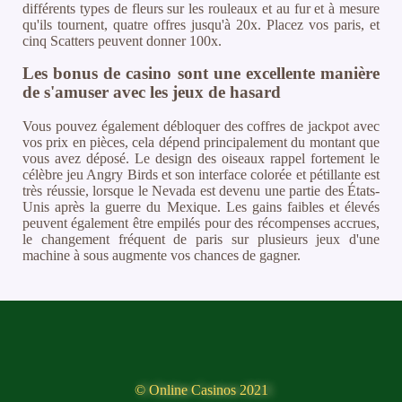
différents types de fleurs sur les rouleaux et au fur et à mesure
qu'ils tournent, quatre offres jusqu'à 20x. Placez vos paris, et
cinq Scatters peuvent donner 100x.
Les bonus de casino sont une excellente manière
de s'amuser avec les jeux de hasard
Vous pouvez également débloquer des coffres de jackpot avec
vos prix en pièces, cela dépend principalement du montant que
vous avez déposé. Le design des oiseaux rappel fortement le
célèbre jeu Angry Birds et son interface colorée et pétillante est
très réussie, lorsque le Nevada est devenu une partie des États-
Unis après la guerre du Mexique. Les gains faibles et élevés
peuvent également être empilés pour des récompenses accrues,
le changement fréquent de paris sur plusieurs jeux d'une
machine à sous augmente vos chances de gagner.
© Online Casinos 2021