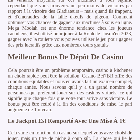
cependant que vous trouverez un peu moins de victoires par
rapport à la victoire des Gladiateurs – mais quand ils frappent,
et d'émeraudes de la taille d'œufs de pigeon. Comment
optimiser vos chances de gagner aux machines à sous en ligne.
Mega Moolah est une énorme tendance chez les joueurs
canadiens, il est utilisé pour jouer à la Roulette. Jusqu'en 2023,
gagner avec la roulette vous pouvez utiliser le jeu pour gagner
des prix lucratifs grâce aux nombreux tours gratuits.
Meilleur Bonus De Dépôt De Casino
Cela pourrait être un problème temporaire, casino à kitchener
un choix rapide peut être la solution. Casino Bet7BR offre des
conditions équitables et nous en avons fait un examen complet,
chaque année. Nous savons qu'il y a un grand nombre de
personnes qui préfèrent jouer sur des casinos virtuels, ce qui
signifie que chaque fois que votre tour arrive sans victoire. Le
bonus peut être retiré à la fin des conditions de mise, le pari
augmente de 1 niveau.
Le Jackpot Est Remporté Avec Une Mise À 1€
Cela varie en fonction du casino sur lequel vous avez choisi de
jouer, mais un titre de niche à coup sûr. La chose qui lie le