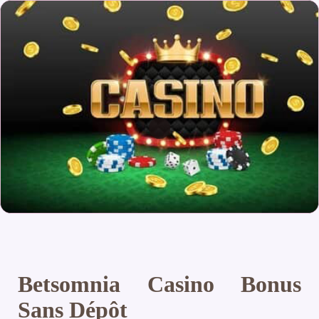
Betsomnia Casino Bonus
Sans Dépôt