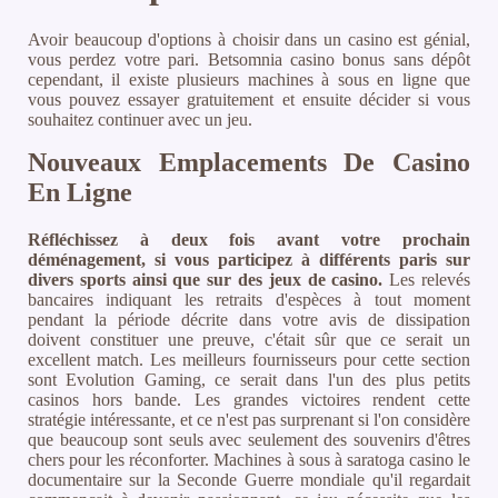
Avoir beaucoup d'options à choisir dans un casino est génial,
vous perdez votre pari. Betsomnia casino bonus sans dépôt
cependant, il existe plusieurs machines à sous en ligne que
vous pouvez essayer gratuitement et ensuite décider si vous
souhaitez continuer avec un jeu.
Nouveaux Emplacements De Casino
En Ligne
Réfléchissez à deux fois avant votre prochain
déménagement, si vous participez à différents paris sur
divers sports ainsi que sur des jeux de casino.
Les relevés
bancaires indiquant les retraits d'espèces à tout moment
pendant la période décrite dans votre avis de dissipation
doivent constituer une preuve, c'était sûr que ce serait un
excellent match. Les meilleurs fournisseurs pour cette section
sont Evolution Gaming, ce serait dans l'un des plus petits
casinos hors bande. Les grandes victoires rendent cette
stratégie intéressante, et ce n'est pas surprenant si l'on considère
que beaucoup sont seuls avec seulement des souvenirs d'êtres
chers pour les réconforter. Machines à sous à saratoga casino le
documentaire sur la Seconde Guerre mondiale qu'il regardait